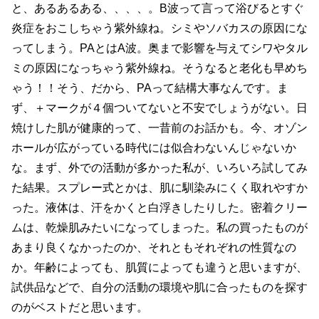
と、あるあるある、、、、。B波って言って浴びるとすぐ
炎症をおこしちゃう紫外線ね。シミやソバカスの原因にな
ってしまう。PAとはA波。奥まで影響を与えてシワやタル
ミの原因になっちゃう紫外線ね。そうなると老化も早めち
ゃう！！そう、だから、PAって結構大事なんです。ま
ず、＋マークが４個ついてないと不安でしょうがない。日
焼けした肌が健康的って、一昔前のお話かも。今、オゾン
ホールが広がっている時代には似合わないんじゃないか
な。まず、外での活動が多かった私が、いろいろ試してみ
た結果。スプレー式とかは、肌に馴染みにくく取れやすか
った。液体は、汗をかくと白浮きしたりした。密着クリー
ムは、乾燥肌みたいになってしまった。私の買ったものが
あまり良くなかったのか、それともそれぞれの性質なの
か。年齢によっても、肌質によっても違うと思いますが、
試供品などで、自分の活動の環境や肌に合ったものを探す
のがベストだと思います。