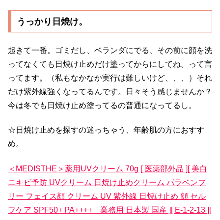
うっかり日焼け。
起きて一番。ゴミだし、ベランダにでる、その前に顔を洗
ってなくても日焼け止めだけ塗ってからにしてね。って言
ってます。（私もなかなか実行は難しいけど、、、）それ
だけ紫外線強くなってるんです。日々そう感じませんか？
今は冬でも日焼け止め塗ってるの普通になってるし。
☆日焼け止めを探すの迷っちゃう、年齢肌の方におすす
め。
＜MEDISTHE＞薬用UVクリーム 70g [ 医薬部外品 ][ 美白
ニキビ予防 UVクリーム 日焼け止めクリーム パラベンフ
リー フェイス顔 クリーム UV 紫外線 日焼け止め 顔 セル
フケア SPF50+ PA++++ 業務用 日本製 国産 ][ E-1-2-13 ][