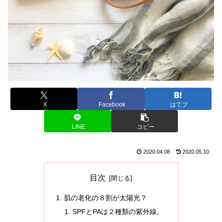
X
Facebook
はてブ
LINE
コピー
2020.04.08
2020.05.10
目次
肌の老化の８割が太陽光？
SPFとPAは２種類の紫外線。