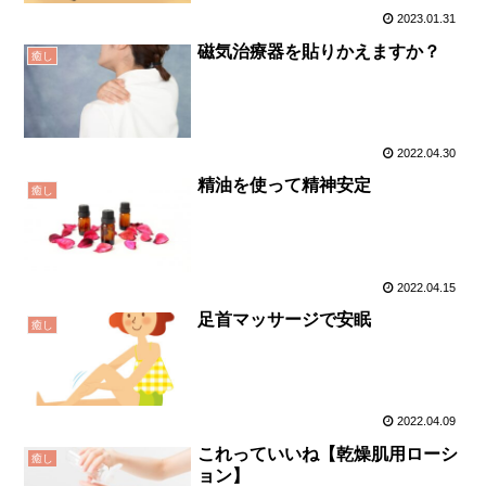
2023.01.31
磁気治療器を貼りかえますか？
癒し
2022.04.30
精油を使って精神安定
癒し
2022.04.15
足首マッサージで安眠
癒し
2022.04.09
これっていいね【乾燥肌用ローシ
癒し
ョン】