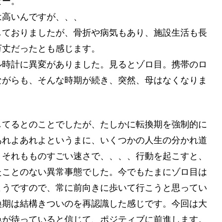
なー。
は高いんですが、、、
しておりましたが、骨折や病気もあり、施設生活も長
万丈だったとも感じます。
ル時計に異変がありました。見るとゾロ目。携帯のロ
ながらも、そんな時期が続き、突然、母はなくなりま
してるとのことでしたが、たしかに転換期を強制的に
あれよあれよというまに、いくつかの人生の分かれ道
。それもものすごい速さで、、、、行動を起こすと、
たことのない異常事態でした。今でもたまにゾロ目は
ようですので、常に前向きに歩いて行こうと思ってい
換期は結構きついのを再認識した感じです。今回は大
色が待っていると信じて、ポジティブに前進します。