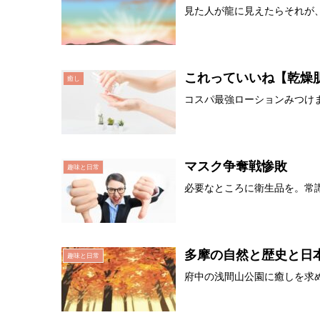
見た人が龍に見えたらそれが
これっていいね【乾燥
癒し
コスパ最強ローションみつけ
マスク争奪戦惨敗
趣味と日常
必要なところに衛生品を。常
多摩の自然と歴史と日
趣味と日常
府中の浅間山公園に癒しを求