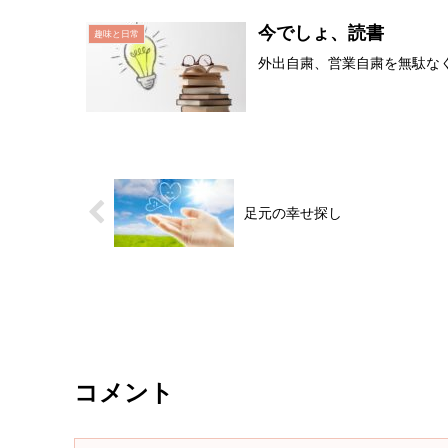
今でしょ、読書
趣味と日常
外出自粛、営業自粛を無駄な
足元の幸せ探し
コメント